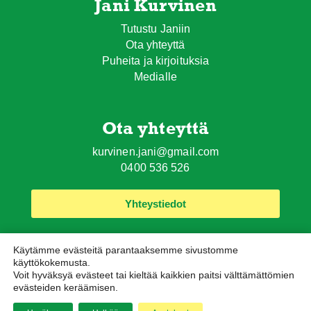
Jani Kurvinen
Tutustu Janiin
Ota yhteyttä
Puheita ja kirjoituksia
Medialle
Ota yhteyttä
kurvinen.jani@gmail.com
0400 536 526
Yhteystiedot
Käytämme evästeitä parantaaksemme sivustomme
käyttökokemusta.
Voit hyväksyä evästeet tai kieltää kaikkien paitsi välttämättömien
evästeiden keräämisen.
Tietosuojaseloste
Evästekäytäntö
© Jani Kurvinen. Kaikki oikeudet pidätetään. Sivusto