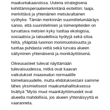
maakuntakaavoissa. Uutena strategisena
kehittämisperiaatemerkintänä esitettiin: laaja,
merkittävä ja yhtenäinen metsävaltainen
vyöhyke. Tämän merkinnän suunnittelumääräys
sanoo, että suunnitelmien ja toimenpiteiden on
turvattava metsien kyky tuottaa ekologisia,
sosiaalisia ja taloudellisia hyötyjä sekä sitoa
hiiltä, ylläpitää luonnon monimuotoisuutta ja
tuottaa puhdasta vettä sekä turvata alueen
säilyminen yhtenäisenä ja monikäyttöisenä.
Oikeusasteet tulevat näyttämään
tulevaisuudessa, mitkä ovat kaavan
vaikutukset maaseudun normaalille
toimeliaisuudelle, mutta ehdotuksestani saimme
lähes yksimielisesti maakuntahallituksessa
lisättyä ”Myös muut maankäyttömuodot ovat
alueella mahdollisia, jos alueen yhtenäisyyttä ei
vaaranneta.