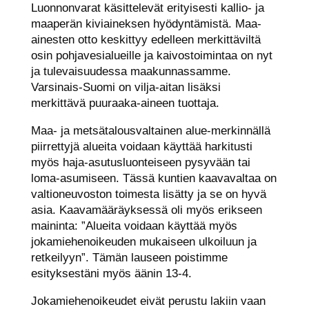
Luonnonvarat käsittelevät erityisesti kallio- ja
maaperän kiviaineksen hyödyntämistä. Maa-
ainesten otto keskittyy edelleen merkittäviltä
osin pohjavesialueille ja kaivostoimintaa on nyt
ja tulevaisuudessa maakunnassamme.
Varsinais-Suomi on vilja-aitan lisäksi
merkittävä puuraaka-aineen tuottaja.
Maa- ja metsätalousvaltainen alue-merkinnällä
piirrettyjä alueita voidaan käyttää harkitusti
myös haja-asutusluonteiseen pysyvään tai
loma-asumiseen. Tässä kuntien kaavavaltaa on
valtioneuvoston toimesta lisätty ja se on hyvä
asia. Kaavamääräyksessä oli myös erikseen
maininta: ”Alueita voidaan käyttää myös
jokamiehenoikeuden mukaiseen ulkoiluun ja
retkeilyyn”. Tämän lauseen poistimme
esityksestäni myös äänin 13-4.
Jokamiehenoikeudet eivät perustu lakiin vaan