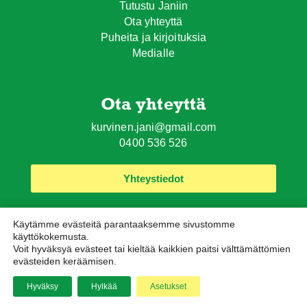
Tutustu Janiin
Ota yhteyttä
Puheita ja kirjoituksia
Medialle
Ota yhteyttä
kurvinen.jani@gmail.com
0400 536 526
Yhteystiedot
Käytämme evästeitä parantaaksemme sivustomme
käyttökokemusta.
Voit hyväksyä evästeet tai kieltää kaikkien paitsi välttämättömien
evästeiden keräämisen.
Tietosuojaseloste
Evästekäytäntö
© Jani Kurvinen. Kaikki oikeudet pidätetään. Sivusto
Hyväksy
Hylkää
Asetukset
Pixelwork Studios