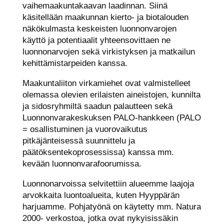
vaihemaakuntakaavan laadinnan. Siinä
käsitellään maakunnan kierto- ja biotalouden
näkökulmasta keskeisten luonnonvarojen
käyttö ja potentiaalit yhteensovittaen ne
luonnonarvojen sekä virkistyksen ja matkailun
kehittämistarpeiden kanssa.
Maakuntaliiton virkamiehet ovat valmistelleet
olemassa olevien erilaisten aineistojen, kunnilta
ja sidosryhmiltä saadun palautteen sekä
Luonnonvarakeskuksen PALO-hankkeen (PALO
= osallistuminen ja vuorovaikutus
pitkäjänteisessä suunnittelu ja
päätöksentekoprosessissa) kanssa mm.
kevään luonnonvarafoorumissa.
Luonnonarvoissa selvitettiin alueemme laajoja
arvokkaita luontoalueita, kuten Hyyppärän
harjuamme. Pohjatyönä on käytetty mm. Natura
2000- verkostoa, jotka ovat nykyisissäkin